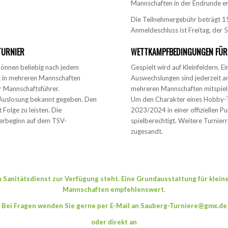
Mannschaften in der Endrunde er
Die Teilnehmergebühr beträgt 1
Anmeldeschluss ist Freitag, der 5
URNIER
WETTKAMPFBEDINGUNGEN FÜR 
 können beliebig nach jedem
Gespielt wird auf Kleinfeldern. E
ht in mehreren Mannschaften
Auswechslungen sind jederzeit an d
er Mannschaftsführer.
mehreren Mannschaften mitspiel
r Auslosung bekannt gegeben. Den
Um den Charakter eines Hobby-Tur
 Folge zu leisten. Die
2023/2024 in einer offiziellen P
ierbeginn auf dem TSV-
spielberechtigt. Weitere Turnier
zugesandt.
n Sanitätsdienst zur Verfügung steht. Eine Grundausstattung für klein
Mannschaften empfehlenswert.
Bei Fragen wenden Sie gerne per E-Mail an Sauberg-Turniere@gmx.de
oder direkt an