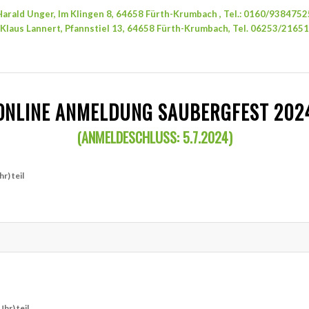
Harald Unger, Im Klingen 8, 64658 Fürth-Krumbach , Tel.: 0160/9384752
Klaus Lannert, Pfannstiel 13, 64658 Fürth-Krumbach, Tel. 06253/21651
ONLINE ANMELDUNG SAUBERGFEST 202
(ANMELDESCHLUSS: 5.7.2024)
r) teil
Wir nehmen am Hobby-Fußballturnier (13. Juli ab 14:30 Uhr) teil