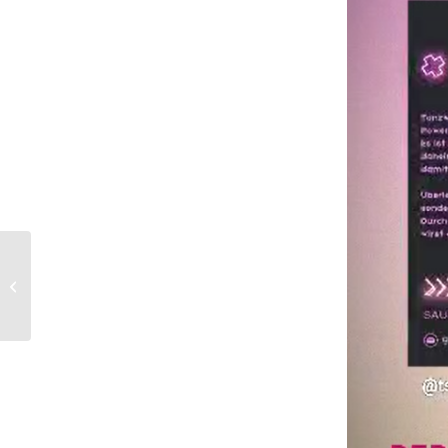
Altpapier-Sammlung
des TSV Krumbach am
29.06.2024