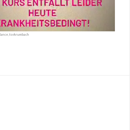
ndance
,
tsvkrumbach