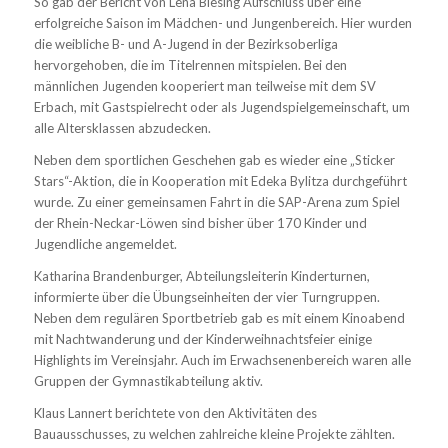
So gab der Bericht von Lena Blesing Aufschluss über eine
erfolgreiche Saison im Mädchen- und Jungenbereich. Hier wurden
die weibliche B- und A-Jugend in der Bezirksoberliga
hervorgehoben, die im Titelrennen mitspielen. Bei den
männlichen Jugenden kooperiert man teilweise mit dem SV
Erbach, mit Gastspielrecht oder als Jugendspielgemeinschaft, um
alle Altersklassen abzudecken.
Neben dem sportlichen Geschehen gab es wieder eine „Sticker
Stars“-Aktion, die in Kooperation mit Edeka Bylitza durchgeführt
wurde. Zu einer gemeinsamen Fahrt in die SAP-Arena zum Spiel
der Rhein-Neckar-Löwen sind bisher über 170 Kinder und
Jugendliche angemeldet.
Katharina Brandenburger, Abteilungsleiterin Kinderturnen,
informierte über die Übungseinheiten der vier Turngruppen.
Neben dem regulären Sportbetrieb gab es mit einem Kinoabend
mit Nachtwanderung und der Kinderweihnachtsfeier einige
Highlights im Vereinsjahr. Auch im Erwachsenenbereich waren alle
Gruppen der Gymnastikabteilung aktiv.
Klaus Lannert berichtete von den Aktivitäten des
Bauausschusses, zu welchen zahlreiche kleine Projekte zählten.