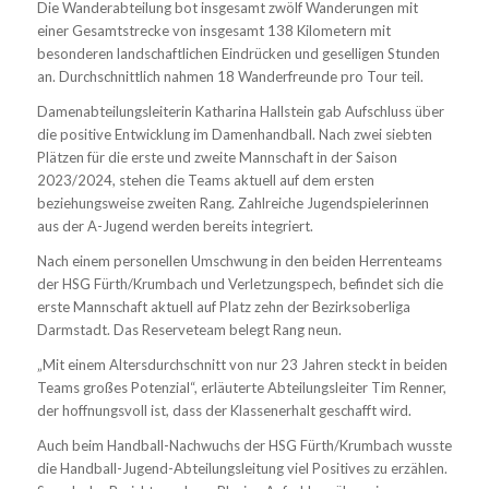
Die Wanderabteilung bot insgesamt zwölf Wanderungen mit
einer Gesamtstrecke von insgesamt 138 Kilometern mit
besonderen landschaftlichen Eindrücken und geselligen Stunden
an. Durchschnittlich nahmen 18 Wanderfreunde pro Tour teil.
Damenabteilungsleiterin Katharina Hallstein gab Aufschluss über
die positive Entwicklung im Damenhandball. Nach zwei siebten
Plätzen für die erste und zweite Mannschaft in der Saison
2023/2024, stehen die Teams aktuell auf dem ersten
beziehungsweise zweiten Rang. Zahlreiche Jugendspielerinnen
aus der A-Jugend werden bereits integriert.
Nach einem personellen Umschwung in den beiden Herrenteams
der HSG Fürth/Krumbach und Verletzungspech, befindet sich die
erste Mannschaft aktuell auf Platz zehn der Bezirksoberliga
Darmstadt. Das Reserveteam belegt Rang neun.
„Mit einem Altersdurchschnitt von nur 23 Jahren steckt in beiden
Teams großes Potenzial“, erläuterte Abteilungsleiter Tim Renner,
der hoffnungsvoll ist, dass der Klassenerhalt geschafft wird.
Auch beim Handball-Nachwuchs der HSG Fürth/Krumbach wusste
die Handball-Jugend-Abteilungsleitung viel Positives zu erzählen.