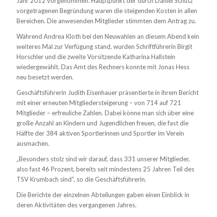
Jahr 2012 vorgenommen. Hauptpunkt der durch Daniel Schütz
vorgetragenen Begründung waren die steigenden Kosten in allen
Bereichen. Die anwesenden Mitglieder stimmten dem Antrag zu.
Während Andrea Kloth bei den Neuwahlen an diesem Abend kein
weiteres Mal zur Verfügung stand, wurden Schriftführerin Birgit
Horschler und die zweite Vorsitzende Katharina Hallstein
wiedergewählt. Das Amt des Rechners konnte mit Jonas Hess
neu besetzt werden.
Geschäftsführerin Judith Eisenhauer präsentierte in ihrem Bericht
mit einer erneuten Mitgliedersteigerung – von 714 auf 721
Mitglieder – erfreuliche Zahlen. Dabei könne man sich über eine
große Anzahl an Kindern und Jugendlichen freuen, die fast die
Hälfte der 384 aktiven Sportlerinnen und Sportler im Verein
ausmachen.
„Besonders stolz sind wir darauf, dass 331 unserer Mitglieder,
also fast 46 Prozent, bereits seit mindestens 25 Jahren Teil des
TSV Krumbach sind“, so die Geschäftsführerin.
Die Berichte der einzelnen Abteilungen gaben einen Einblick in
deren Aktivitäten des vergangenen Jahres.