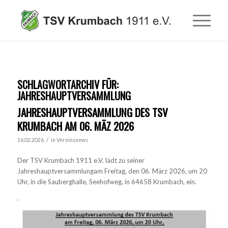
SCHLAGWORTARCHIV FÜR:
JAHRESHAUPTVERSAMMLUNG
JAHRESHAUPTVERSAMMLUNG DES TSV
KRUMBACH AM 06. MÄZ 2026
/
16.02.2026
in
Vereinsnews
Der TSV Krumbach 1911 e.V. lädt zu seiner
Jahreshauptversammlungam Freitag, den 06. März 2026, um 20
Uhr, in die Sauberghalle, Seehofweg, in 64658 Krumbach, ein.
.