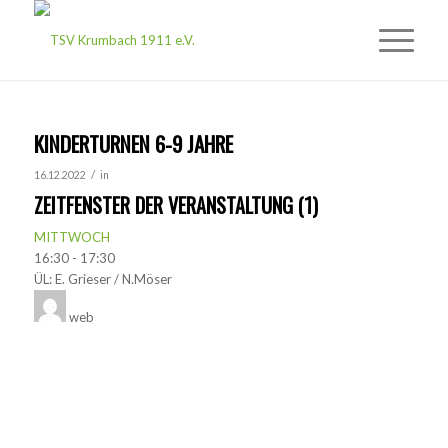
KINDERTURNEN 6-9 JAHRE
/
16.12.2022
in
ZEITFENSTER DER VERANSTALTUNG (1)
MITTWOCH
16:30
-
17:30
ÜL: E. Grieser / N.Möser
web