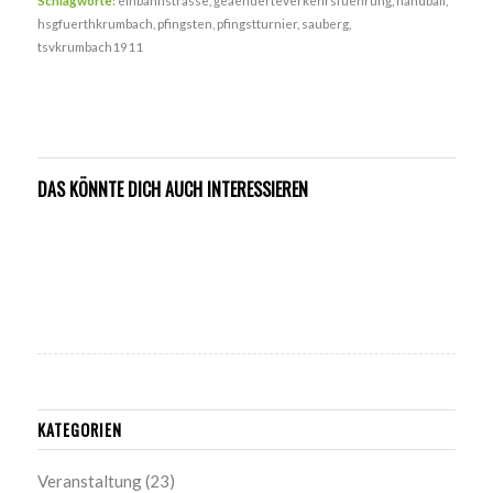
Schlagworte:
einbahnstrasse
,
geaenderteverkehrsfuehrung
,
handball
,
hsgfuerthkrumbach
,
pfingsten
,
pfingstturnier
,
sauberg
,
tsvkrumbach1911
DAS KÖNNTE DICH AUCH INTERESSIEREN
KATEGORIEN
Veranstaltung
(23)