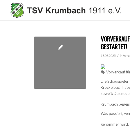
VORVERKAUF
GESTARTET!
/
13.03.2025
in
Vera
Vorverkauf fü
Die Schauspiele
Kröckelbach haben
soweit: Das neue 
Krumbach begeis
Was passiert, we
genommen wird, u