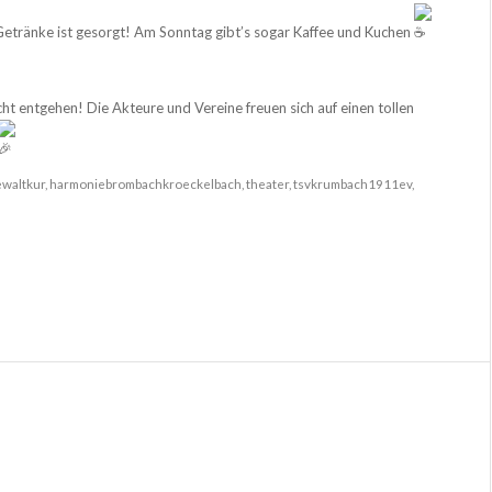
Getränke ist gesorgt! Am Sonntag gibt’s sogar Kaffee und Kuchen
cht entgehen! Die Akteure und Vereine freuen sich auf einen tollen
ewaltkur
,
harmoniebrombachkroeckelbach
,
theater
,
tsvkrumbach1911ev
,