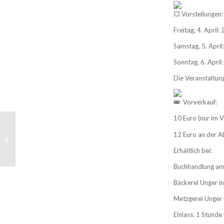
Vorstellungen:
Freitag, 4. April:
Samstag, 5. April
Sonntag, 6. April
Die Veranstaltun
Vorverkauf:
10 Euro (nur im V
TSV Krumbach 1911
e.V.: Wachstum und
12 Euro an der 
Treue prägen die
Erhältlich bei:
Jahreshauptversammlu...
Buchhandlung am 
Bäckerei Unger i
Metzgerei Unger
Einlass: 1 Stunde