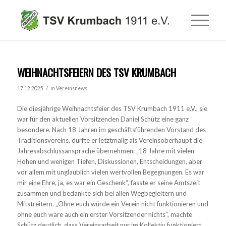
WEIHNACHTSFEIERN DES TSV KRUMBACH
/
17.12.2025
in
Vereinsnews
Die diesjährige Weihnachtsfeier des TSV Krumbach 1911 e.V., sie
war für den aktuellen Vorsitzenden Daniel Schütz eine ganz
besondere. Nach 18 Jahren im geschäftsführenden Vorstand des
Traditionsvereins, durfte er letztmalig als Vereinsoberhaupt die
Jahresabschlussansprache übernehmen: „18 Jahre mit vielen
Höhen und wenigen Tiefen, Diskussionen, Entscheidungen, aber
vor allem mit unglaublich vielen wertvollen Begegnungen. Es war
mir eine Ehre, ja, es war ein Geschenk“, fasste er seine Amtszeit
zusammen und bedankte sich bei allen Wegbegleitern und
Mitstreitern. „Ohne euch würde ein Verein nicht funktionieren und
ohne euch wäre auch ein erster Vorsitzender nichts“, machte
Schütz deutlich, dass Vereinsarbeit nur im Kollektiv funktioniert.