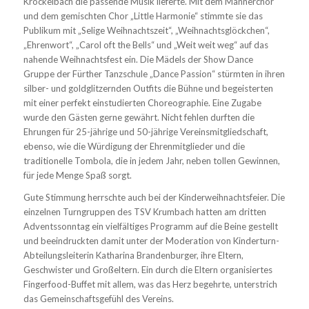
Kröckelbach die passende Musik lieferte. Mit dem Männerchor
und dem gemischten Chor „Little Harmonie“ stimmte sie das
Publikum mit „Selige Weihnachtszeit“, „Weihnachtsglöckchen“,
„Ehrenwort“, „Carol oft the Bells“ und „Weit weit weg“ auf das
nahende Weihnachtsfest ein. Die Mädels der Show Dance
Gruppe der Fürther Tanzschule „Dance Passion“ stürmten in ihren
silber- und goldglitzernden Outfits die Bühne und begeisterten
mit einer perfekt einstudierten Choreographie. Eine Zugabe
wurde den Gästen gerne gewährt. Nicht fehlen durften die
Ehrungen für 25-jährige und 50-jährige Vereinsmitgliedschaft,
ebenso, wie die Würdigung der Ehrenmitglieder und die
traditionelle Tombola, die in jedem Jahr, neben tollen Gewinnen,
für jede Menge Spaß sorgt.
Gute Stimmung herrschte auch bei der Kinderweihnachtsfeier. Die
einzelnen Turngruppen des TSV Krumbach hatten am dritten
Adventssonntag ein vielfältiges Programm auf die Beine gestellt
und beeindruckten damit unter der Moderation von Kinderturn-
Abteilungsleiterin Katharina Brandenburger, ihre Eltern,
Geschwister und Großeltern. Ein durch die Eltern organisiertes
Fingerfood-Buffet mit allem, was das Herz begehrte, unterstrich
das Gemeinschaftsgefühl des Vereins.