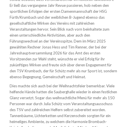
Er ließ das vergangene Jahr Revue passieren, hob neben den
sportlichen Erfolgen der ersten Damenmannschaft der HSG
Fürth/Krumbach und der weiblichen B-Jugend ebenso das
gesellschaftliche Wirken des Vereins mit zahlreichen
Veranstaltungen hervor. Sein Blick nach vorn beinhaltete zum
einen unterschiedliche Aktivitäten, aber auch den
Führungswechsel an der Vereinsspitze. Dem im März 2025
gewählten Rechner Jonas Hess und Tim Renner, der bei der
Jahreshauptversammlung 2026 für das Amt des ersten
Vorsitzenden zur Wahl steht, wünschte er viel Erfolg für ihr
zukünftiges Wirken und freute sich über deren Engagement für
den TSV Krumbach, der für Schütz mehr als nur Sport ist, sondern
ebenso Begegnung, Gemeinschaft und Heimat.
Dies machte sich auch bei der Weihnachtsfeier bemerkbar. Viele
helfende Hände hatten die Sauberghalle wieder in einen festlichen
Glanz versetzt. Sogar das weihnachtliche Menü für mehr als 150
Personen war durch Julia Schütz vom Veranstaltungsausschuss
des TSV und zahlreichen Helfern selbst zubereitet worden.
Tannenbäume, Lichterketten und Kerzenschein sorgten für ein
heimeliges Ambiente, zu welchem die Harmonie Brombach-