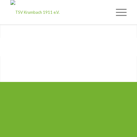
1
2
3
4
5
6
TSV KRUMBACH –
SPORT
KULTUR IM
&
WESCHNITZTAL
.